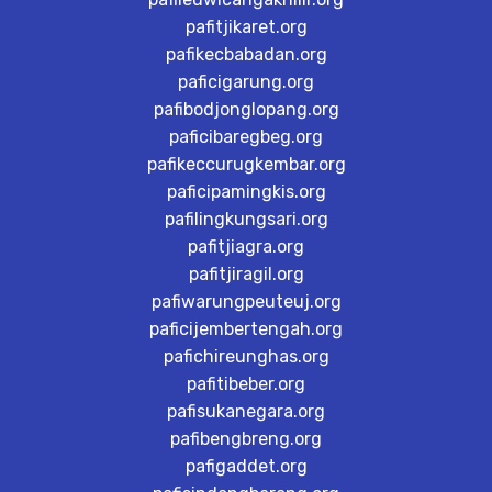
pafitjikaret.org
pafikecbabadan.org
paficigarung.org
pafibodjonglopang.org
paficibaregbeg.org
pafikeccurugkembar.org
paficipamingkis.org
pafilingkungsari.org
pafitjiagra.org
pafitjiragil.org
pafiwarungpeuteuj.org
paficijembertengah.org
pafichireunghas.org
pafitibeber.org
pafisukanegara.org
pafibengbreng.org
pafigaddet.org