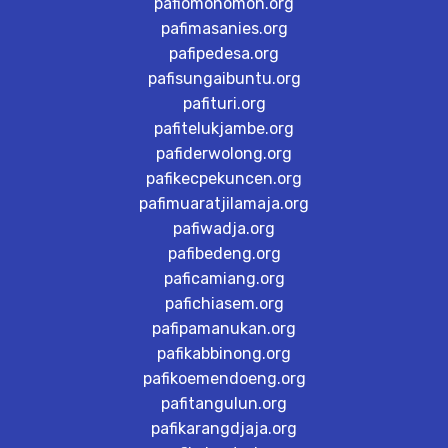
pafiomonomon.org
pafimasanies.org
pafipedesa.org
pafisungaibuntu.org
pafituri.org
pafitelukjambe.org
pafiderwolong.org
pafikecpekuncen.org
pafimuaratjilamaja.org
pafiwadja.org
pafibedeng.org
paficamiang.org
pafichiasem.org
pafipamanukan.org
pafikabbinong.org
pafikoemendoeng.org
pafitangulun.org
pafikarangdjaja.org