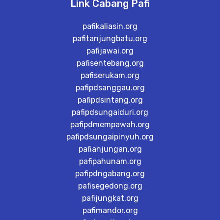
Link Cabang Pafi
pafikaliasin.org
pafitanjungbatu.org
pafijawai.org
pafisentebang.org
pafiserukam.org
pafipdsanggau.org
pafipdsintang.org
pafipdsungaiduri.org
pafipdmempawah.org
pafipdsungaipinyuh.org
pafianjungan.org
pafipahunam.org
pafipdngabang.org
pafisegedong.org
pafijungkat.org
pafimandor.org