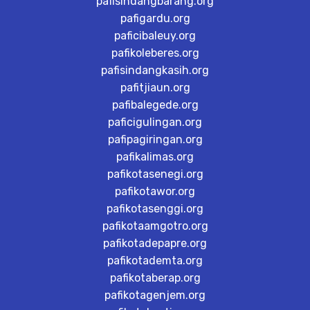
pafisindangbarang.org
pafigardu.org
paficibaleuy.org
pafikoleberes.org
pafisindangkasih.org
pafitjiaun.org
pafibalegede.org
paficigulingan.org
pafipagiringan.org
pafikalimas.org
pafikotasenegi.org
pafikotawor.org
pafikotasenggi.org
pafikotaamgotro.org
pafikotadepapre.org
pafikotademta.org
pafikotaberap.org
pafikotagenjem.org