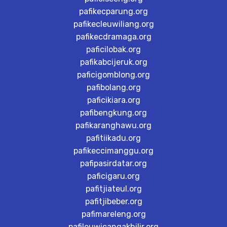
pafikecparung.org
pafikecleuwiliang.org
pafikecdramaga.org
paficilobak.org
pafikabcijeruk.org
paficigomblong.org
pafibolang.org
paficikiara.org
pafibengkung.org
pafikaranghawu.org
pafitiikadu.org
pafikeccimanggu.org
pafipasirdatar.org
paficigaru.org
pafitjiateul.org
pafitjibeber.org
pafimareleng.org
pafileuwicangakhilir.org