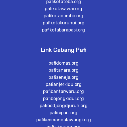
pafikotateba.org
pafikotasawai.org
pafikotadombo.org
pafikotakurunui.org
pafikotabarapasi.org
Link Cabang Pafi
pafidomas.org
pafitanara.org
pafiseneja.org
pafianjerkidu.org
pafibantarwaru.org
pafibojongkidul.org
pafibodjongdjuruh.org
paficipait.org
pafikecmandalawangi.org
pafitjkarang.org