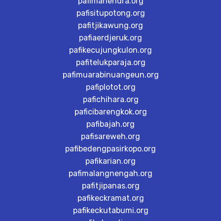
pafimahendra.org
pafisitupotong.org
pafitjikawung.org
pafiaerdjeruk.org
pafikecujungkulon.org
pafitelukparaja.org
pafimuarabinuangeun.org
pafiplotot.org
pafichihara.org
paficibarengkok.org
pafibajah.org
pafisareweh.org
pafibedengpasirkopo.org
pafikarian.org
pafimalangnengah.org
pafitjipanas.org
pafikeckramat.org
pafikeckutabumi.org