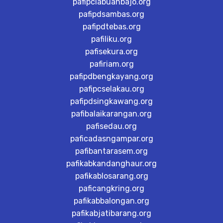
pafipclabuanbajo.org
pafipdsambas.org
pafipdtebas.org
pafiliku.org
pafisekura.org
pafiriam.org
pafipdbengkayang.org
pafipcselakau.org
pafipdsingkawang.org
pafibalaikarangan.org
pafisedau.org
paficadasngampar.org
pafibantarasem.org
pafikabkandanghaur.org
pafikablosarang.org
paficangkring.org
pafikabbalongan.org
pafikabjatibarang.org