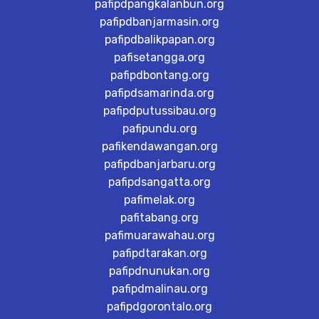
pafipdpangkalanbun.org
pafipdbanjarmasin.org
pafipdbalikpapan.org
pafisetangga.org
pafipdbontang.org
pafipdsamarinda.org
pafipdputussibau.org
pafipundu.org
pafikendawangan.org
pafipdbanjarbaru.org
pafipdsangatta.org
pafimelak.org
pafitabang.org
pafimuarawahau.org
pafipdtarakan.org
pafipdnunukan.org
pafipdmalinau.org
pafipdgorontalo.org