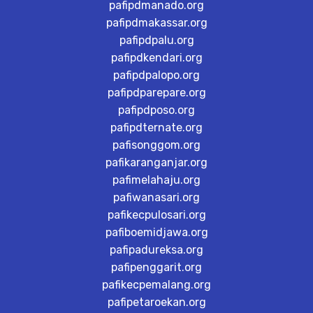
pafipdmanado.org
pafipdmakassar.org
pafipdpalu.org
pafipdkendari.org
pafipdpalopo.org
pafipdparepare.org
pafipdposo.org
pafipdternate.org
pafisonggom.org
pafikaranganjar.org
pafimelahaju.org
pafiwanasari.org
pafikecpulosari.org
pafiboemidjawa.org
pafipadureksa.org
pafipenggarit.org
pafikecpemalang.org
pafipetaroekan.org