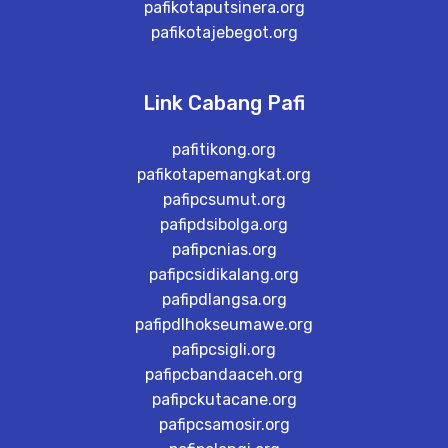
pafikotaputsinera.org
pafikotajebegot.org
Link Cabang Pafi
pafitikong.org
pafikotapemangkat.org
pafipcsumut.org
pafipdsibolga.org
pafipcnias.org
pafipcsidikalang.org
pafipdlangsa.org
pafipdlhokseumawe.org
pafipcsigli.org
pafipcbandaaceh.org
pafipckutacane.org
pafipcsamosir.org