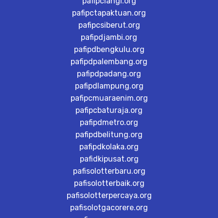
pafipclangi.org
pafipctapaktuan.org
pafipcsiberut.org
pafipdjambi.org
pafipdbengkulu.org
pafipdpalembang.org
pafipdpadang.org
pafipdlampung.org
pafipcmuaraenim.org
pafipcbaturaja.org
pafipdmetro.org
pafipdbelitung.org
pafipdkolaka.org
pafidkipusat.org
pafisolotterbaru.org
pafisolotterbaik.org
pafisolotterpercaya.org
pafisolotgacorere.org