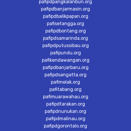
pafipdpangkalanbun.org
pafipdbanjarmasin.org
pafipdbalikpapan.org
pafisetangga.org
pafipdbontang.org
pafipdsamarinda.org
pafipdputussibau.org
pafipundu.org
pafikendawangan.org
pafipdbanjarbaru.org
pafipdsangatta.org
pafimelak.org
pafitabang.org
pafimuarawahau.org
pafipdtarakan.org
pafipdnunukan.org
pafipdmalinau.org
pafipdgorontalo.org