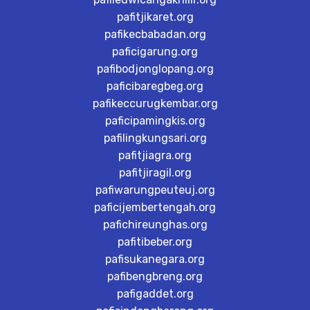
pafitjikaret.org
pafikecbabadan.org
paficigarung.org
pafibodjonglopang.org
paficibaregbeg.org
pafikeccurugkembar.org
paficipamingkis.org
pafilingkungsari.org
pafitjiagra.org
pafitjiragil.org
pafiwarungpeuteuj.org
paficijembertengah.org
pafichireunghas.org
pafitibeber.org
pafisukanegara.org
pafibengbreng.org
pafigaddet.org