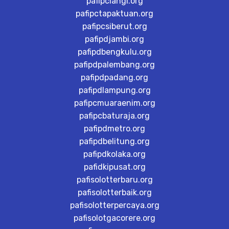
pafipclangi.org
pafipctapaktuan.org
pafipcsiberut.org
pafipdjambi.org
pafipdbengkulu.org
pafipdpalembang.org
pafipdpadang.org
pafipdlampung.org
pafipcmuaraenim.org
pafipcbaturaja.org
pafipdmetro.org
pafipdbelitung.org
pafipdkolaka.org
pafidkipusat.org
pafisolotterbaru.org
pafisolotterbaik.org
pafisolotterpercaya.org
pafisolotgacorere.org