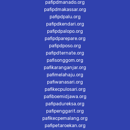
pafipdmanado.org
pafipdmakassar.org
pafipdpalu.org
pafipdkendari.org
pafipdpalopo.org
pafipdparepare.org
pafipdposo.org
pafipdternate.org
pafisonggom.org
pafikaranganjar.org
pafimelahaju.org
pafiwanasari.org
pafikecpulosari.org
pafiboemidjawa.org
pafipadureksa.org
pafipenggarit.org
pafikecpemalang.org
pafipetaroekan.org