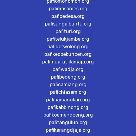
pafiomonomon.org
pafimasanies.org
pafipedesa.org
pafisungaibuntu.org
pafituri.org
pafitelukjambe.org
pafiderwolong.org
pafikecpekuncen.org
pafimuaratjilamaja.org
pafiwadja.org
pafibedeng.org
paficamiang.org
pafichiasem.org
pafipamanukan.org
pafikabbinong.org
pafikoemendoeng.org
pafitangulun.org
pafikarangdjaja.org