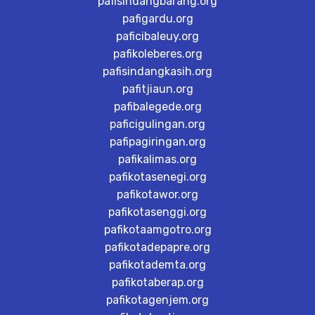
pafisindangbarang.org
pafigardu.org
paficibaleuy.org
pafikoleberes.org
pafisindangkasih.org
pafitjiaun.org
pafibalegede.org
paficigulingan.org
pafipagiringan.org
pafikalimas.org
pafikotasenegi.org
pafikotawor.org
pafikotasenggi.org
pafikotaamgotro.org
pafikotadepapre.org
pafikotademta.org
pafikotaberap.org
pafikotagenjem.org