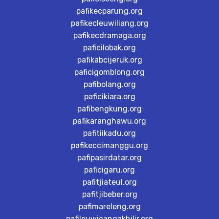
pafikecparung.org
pafikecleuwiliang.org
pafikecdramaga.org
paficilobak.org
pafikabcijeruk.org
paficigomblong.org
pafibolang.org
paficikiara.org
pafibengkung.org
pafikaranghawu.org
pafitiikadu.org
pafikeccimanggu.org
pafipasirdatar.org
paficigaru.org
pafitjiateul.org
pafitjibeber.org
pafimareleng.org
pafileuwicangakhilir.org