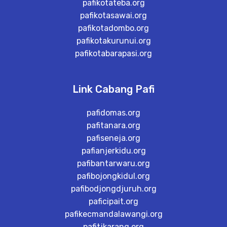
pafikotateba.org
pafikotasawai.org
pafikotadombo.org
pafikotakurunui.org
pafikotabarapasi.org
Link Cabang Pafi
pafidomas.org
pafitanara.org
pafiseneja.org
pafianjerkidu.org
pafibantarwaru.org
pafibojongkidul.org
pafibodjongdjuruh.org
paficipait.org
pafikecmandalawangi.org
pafitjkarang.org