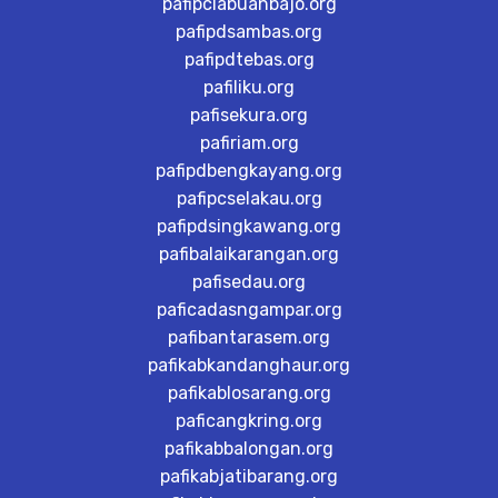
pafipclabuanbajo.org
pafipdsambas.org
pafipdtebas.org
pafiliku.org
pafisekura.org
pafiriam.org
pafipdbengkayang.org
pafipcselakau.org
pafipdsingkawang.org
pafibalaikarangan.org
pafisedau.org
paficadasngampar.org
pafibantarasem.org
pafikabkandanghaur.org
pafikablosarang.org
paficangkring.org
pafikabbalongan.org
pafikabjatibarang.org