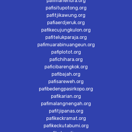
pafimahendra.org
pafisitupotong.org
pafitjikawung.org
pafiaerdjeruk.org
pafikecujungkulon.org
pafitelukparaja.org
pafimuarabinuangeun.org
pafiplotot.org
pafichihara.org
paficibarengkok.org
pafibajah.org
pafisareweh.org
pafibedengpasirkopo.org
pafikarian.org
pafimalangnengah.org
pafitjipanas.org
pafikeckramat.org
pafikeckutabumi.org