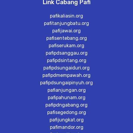
Link Cabang Pafi
pafikaliasin.org
pafitanjungbatu.org
pafijawai.org
pafisentebang.org
pafiserukam.org
pafipdsanggau.org
pafipdsintang.org
pafipdsungaiduri.org
pafipdmempawah.org
pafipdsungaipinyuh.org
pafianjungan.org
pafipahunam.org
pafipdngabang.org
pafisegedong.org
pafijungkat.org
pafimandor.org